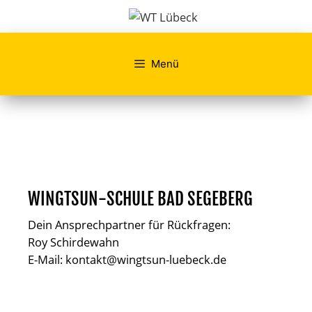
Zum
Zum
Inhalt
Inhalt
springen
springen
Menü
WINGTSUN-SCHULE BAD SEGEBERG
Dein Ansprechpartner für Rückfragen:
Roy Schirdewahn
E-Mail:
kontakt@wingtsun-luebeck.de