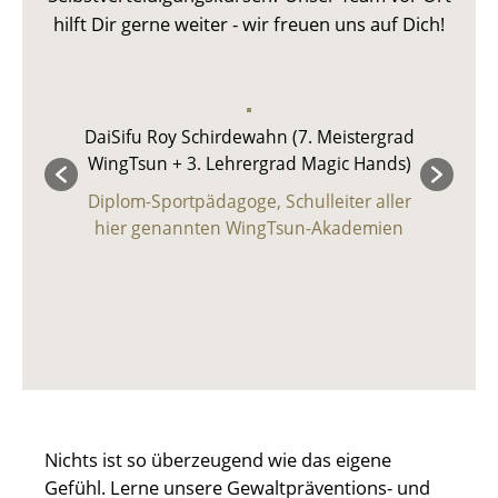
grad)
DaiSifu Roy Schirdewahn (7. Meistergrad
Sifu
WingTsun + 3. Lehrergrad Magic Hands)
le Bad
Lehre
Diplom-Sportpädagoge, Schulleiter aller
hier genannten WingTsun-Akademien
Nichts ist so überzeugend wie das eigene
Gefühl. Lerne unsere Gewaltpräventions- und